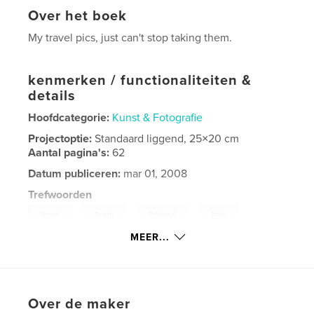
Over het boek
My travel pics, just can't stop taking them.
kenmerken / functionaliteiten &
details
Hoofdcategorie:
Kunst & Fotografie
Projectoptie:
Standaard liggend, 25×20 cm
Aantal pagina's:
62
Datum publiceren:
mar 01, 2008
Trefwoorden
,
,
,
,
Travel
Spain
Portugal
Italy
MEER...
,
England
reportage
Over de maker