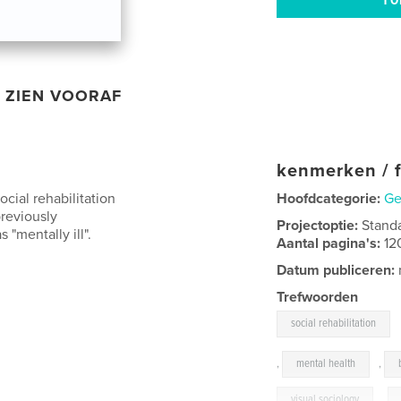
ZIEN VOORAF
kenmerken / f
ial rehabilitation
Hoofdcategorie:
Ge
reviously
Projectoptie:
Stand
 "mentally ill".
Aantal pagina's:
12
Datum publiceren:
Trefwoorden
social rehabilitation
,
mental health
,
visual sociology
,