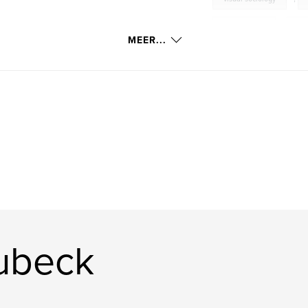
photography
,
psy
MEER...
ubeck