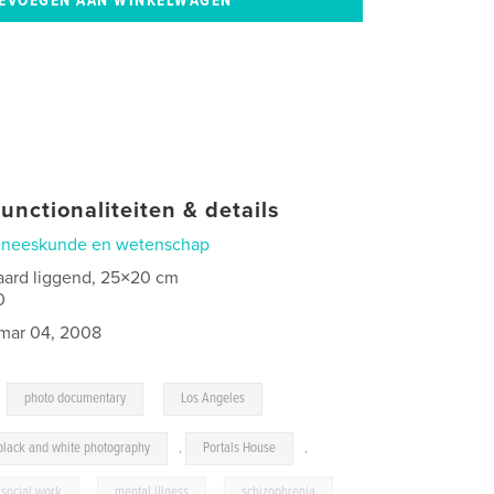
unctionaliteiten & details
neeskunde en wetenschap
aard liggend, 25×20 cm
0
mar 04, 2008
,
,
photo documentary
Los Angeles
black and white photography
,
Portals House
,
social work
,
mental illness
,
schizophrenia
,