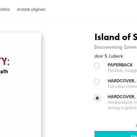
caties
Je boek uitgeven
Island of 
Documenting Commun
door
S. Lubeck
PAPERBACK
Flexibele, hoog
HARDCOVER,
Full-colour stofo
HARDCOVER,
Hardbackboek met
omslag is gedruk