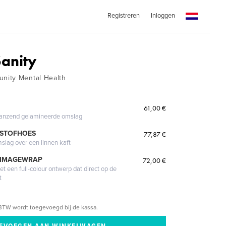
Registreren
Inloggen
Sanity
ity Mental Health
61,00 €
glanzend gelamineerde omslag
 STOFHOES
77,87 €
mslag over een linnen kaft
 IMAGEWRAP
72,00 €
 een full-colour ontwerp dat direct op de
t
BTW wordt toegevoegd bij de kassa.