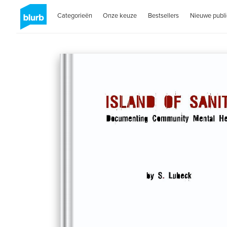
Categorieën
Onze keuze
Bestsellers
Nieuwe publi