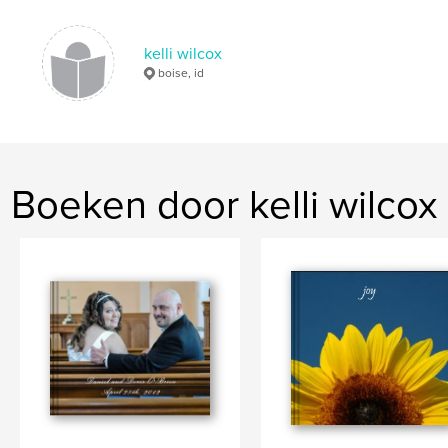
kelli wilcox
boise, id
Boeken door kelli wilcox