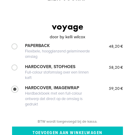
voyage
door
by kelli wilcox
PAPERBACK
48,20 €
Flexibele, hoogglanzend gelamineerde
omslag
HARDCOVER, STOFHOES
58,20 €
Full-colour stofomslag over een linnen
kaft
HARDCOVER, IMAGEWRAP
59,20 €
Hardbackboek met een full-colour
ontwerp dat direct op de omslag is
gedrukt
BTW wordt toegevoegd bij de kassa.