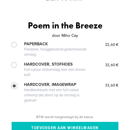
Poem in the Breeze
door
Miho Cay
PAPERBACK
22,60 €
Flexibele, hoogglanzend gelamineerde
omslag
HARDCOVER, STOFHOES
32,60 €
Full-colour stofomslag over een linnen
kaft
HARDCOVER, IMAGEWRAP
33,60 €
Hardbackboek met een full-colour
ontwerp dat direct op de omslag is
gedrukt
BTW wordt toegevoegd bij de kassa.