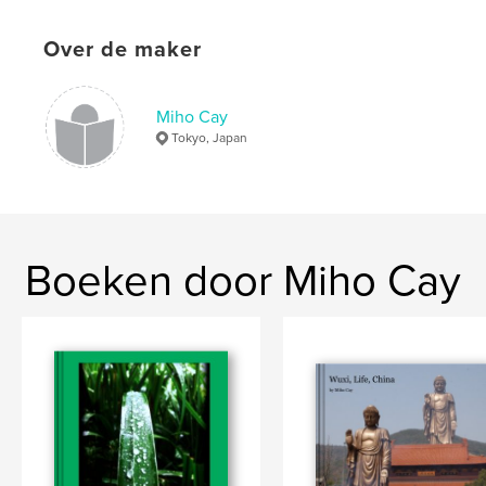
Datum publiceren:
mar 05, 2011
Over de maker
Trefwoorden
,
,
,
,
Nature
Japanese
trees
poem
Miho Cay
,
,
,
flowers
leaves
season
fall
Tokyo, Japan
,
autumn
,
summer
,
spring
,
winter.
Boeken door Miho Cay