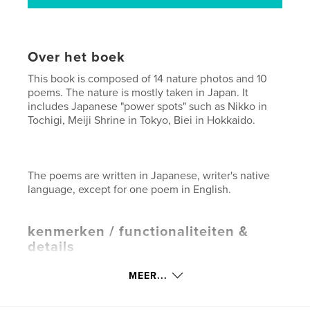
Over het boek
This book is composed of 14 nature photos and 10
poems. The nature is mostly taken in Japan. It
includes Japanese "power spots" such as Nikko in
Tochigi, Meiji Shrine in Tokyo, Biei in Hokkaido.
The poems are written in Japanese, writer's native
language, except for one poem in English.
kenmerken / functionaliteiten &
details
Hoofdcategorie:
Kunst & Fotografie
MEER...
Projectoptie:
Standaard liggend, 25×20 cm
Aantal pagina's:
24