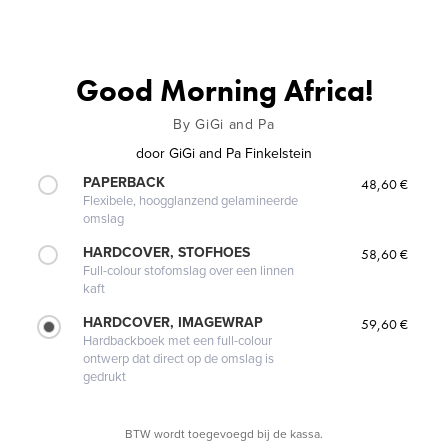
Good Morning Africa!
By GiGi and Pa
door
GiGi and Pa Finkelstein
PAPERBACK
48,60 €
Flexibele, hoogglanzend gelamineerde
omslag
HARDCOVER, STOFHOES
58,60 €
Full-colour stofomslag over een linnen
kaft
HARDCOVER, IMAGEWRAP
59,60 €
Hardbackboek met een full-colour
ontwerp dat direct op de omslag is
gedrukt
BTW wordt toegevoegd bij de kassa.