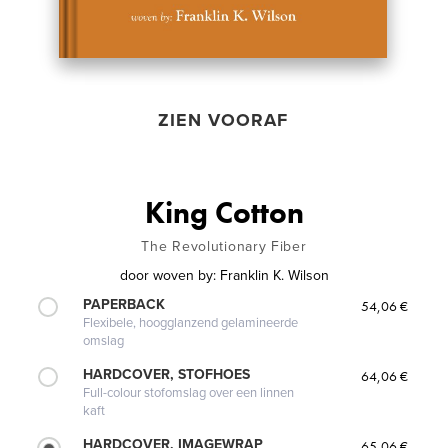
ZIEN VOORAF
King Cotton
The Revolutionary Fiber
door
woven by: Franklin K. Wilson
PAPERBACK
54,06 €
Flexibele, hoogglanzend gelamineerde
omslag
HARDCOVER, STOFHOES
64,06 €
Full-colour stofomslag over een linnen
kaft
HARDCOVER, IMAGEWRAP
65,06 €