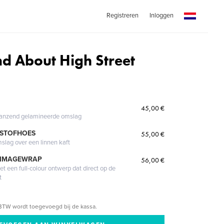
Registreren
Inloggen
d About High Street
45,00 €
glanzend gelamineerde omslag
 STOFHOES
55,00 €
mslag over een linnen kaft
 IMAGEWRAP
56,00 €
 een full-colour ontwerp dat direct op de
t
BTW wordt toegevoegd bij de kassa.