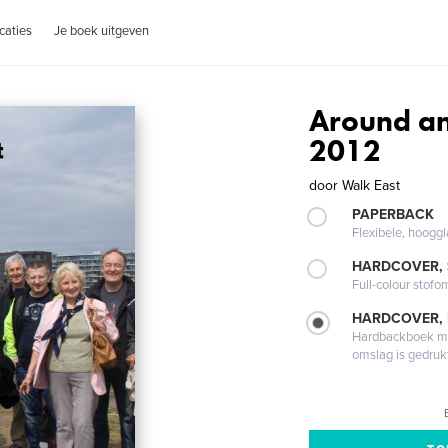
caties
Je boek uitgeven
Around an
2012
door
Walk East
PAPERBACK
Flexibele, hoog
HARDCOVER,
Full-colour stofo
HARDCOVER,
Hardbackboek met
omslag is gedruk