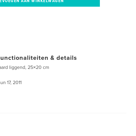
unctionaliteiten & details
aard liggend, 25×20 cm
0
un 17, 2011