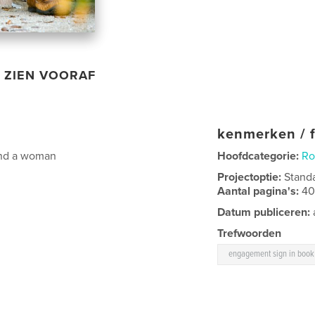
ZIEN VOORAF
kenmerken / f
 and a woman
Hoofdcategorie:
Ro
Projectoptie:
Stand
Aantal pagina's:
4
Datum publiceren:
Trefwoorden
engagement sign in book