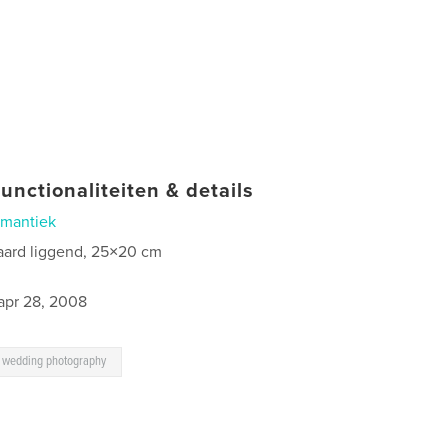
unctionaliteiten & details
mantiek
aard liggend, 25×20 cm
0
apr 28, 2008
 wedding photography