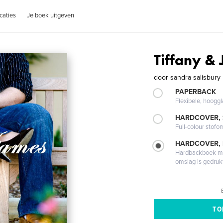
caties
Je boek uitgeven
Tiffany &
door
sandra salisbury
PAPERBACK
Flexibele, hoog
HARDCOVER,
Full-colour stofo
HARDCOVER,
Hardbackboek met
omslag is gedruk