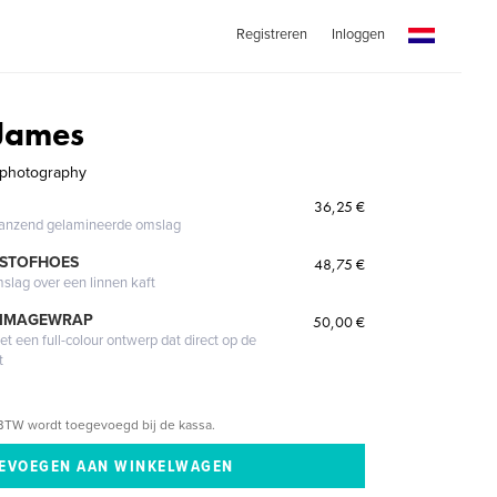
Registreren
Inloggen
 James
 photography
36,25 €
glanzend gelamineerde omslag
 STOFHOES
48,75 €
mslag over een linnen kaft
 IMAGEWRAP
50,00 €
 een full-colour ontwerp dat direct op de
t
BTW wordt toegevoegd bij de kassa.