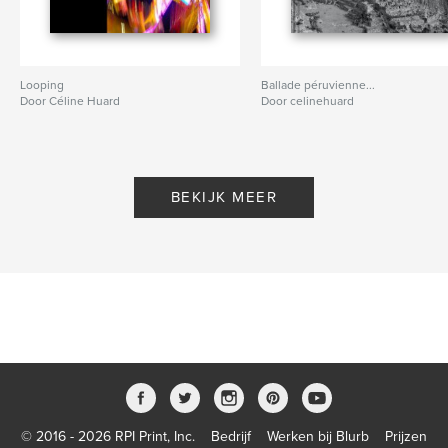
Looping
Ballade péruvienne...
Door Céline Huard
Door celinehuard
BEKIJK MEER
© 2016 - 2026 RPI Print, Inc.
Bedrijf
Werken bij Blurb
Prijzen