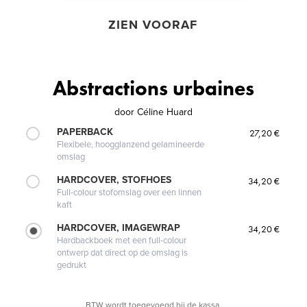
ZIEN VOORAF
Abstractions urbaines
door
Céline Huard
PAPERBACK
27,20 €
Flexibele, hoogglanzend gelamineerde
omslag
HARDCOVER, STOFHOES
34,20 €
Full-colour stofomslag over een linnen
kaft
HARDCOVER, IMAGEWRAP
34,20 €
Hardbackboek met een full-colour
ontwerp dat direct op de omslag is
gedrukt
BTW wordt toegevoegd bij de kassa.