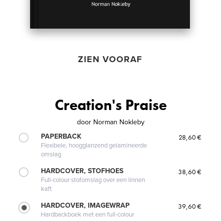
ZIEN VOORAF
Creation's Praise
door
Norman Nokleby
PAPERBACK
28,60 €
Flexibele, hoogglanzend gelamineerde
omslag
HARDCOVER, STOFHOES
38,60 €
Full-colour stofomslag over een linnen
kaft
HARDCOVER, IMAGEWRAP
39,60 €
Hardbackboek met een full-colour