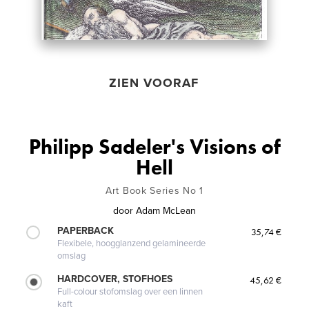
ZIEN VOORAF
Philipp Sadeler's Visions of
Hell
Art Book Series No 1
door
Adam McLean
PAPERBACK
35,74 €
Flexibele, hoogglanzend gelamineerde
omslag
HARDCOVER, STOFHOES
45,62 €
Full-colour stofomslag over een linnen
kaft