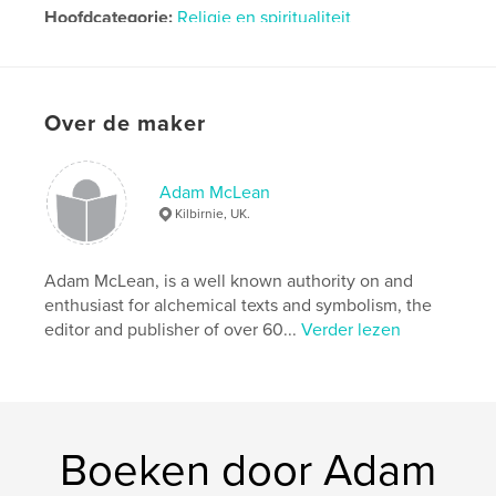
Hoofdcategorie:
Religie en spiritualiteit
Projectoptie:
Standaard staand, 20×25 cm
Aantal pagina's:
28
Datum publiceren:
aug 02, 2011
Over de maker
Adam McLean
Kilbirnie, UK.
Adam McLean, is a well known authority on and
enthusiast for alchemical texts and symbolism, the
editor and publisher of over 60...
Verder lezen
Boeken door Adam