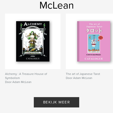
McLean
Alchemy : A Treasure House of
The art of Japanese Tarot
Symbolism
Door Adam McLean
Door Adam McLean
BEKIJK MEER