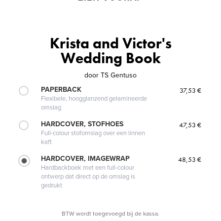
Krista and Victor's
Wedding Book
door
TS Gentuso
PAPERBACK
37,53 €
Flexibele, hoogglanzend gelamineerde
omslag
HARDCOVER, STOFHOES
47,53 €
Full-colour stofomslag over een linnen
kaft
HARDCOVER, IMAGEWRAP
48,53 €
Hardbackboek met een full-colour
ontwerp dat direct op de omslag is
gedrukt
BTW wordt toegevoegd bij de kassa.