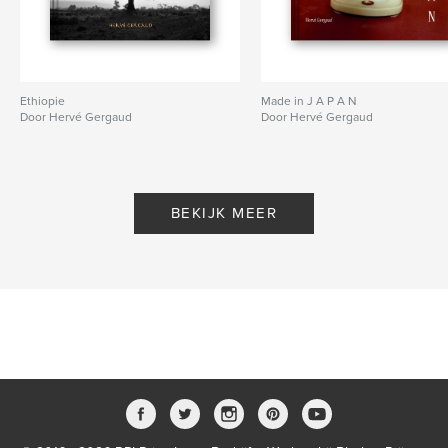
Ethiopie
Made in J A P A N
Door Hervé Gergaud
Door Hervé Gergaud
BEKIJK MEER