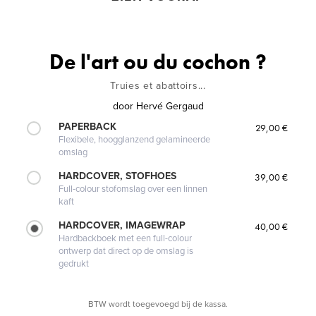
De l'art ou du cochon ?
Truies et abattoirs...
door
Hervé Gergaud
PAPERBACK
29,00 €
Flexibele, hoogglanzend gelamineerde
omslag
HARDCOVER, STOFHOES
39,00 €
Full-colour stofomslag over een linnen
kaft
HARDCOVER, IMAGEWRAP
40,00 €
Hardbackboek met een full-colour
ontwerp dat direct op de omslag is
gedrukt
BTW wordt toegevoegd bij de kassa.