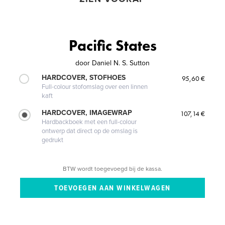
Pacific States
door
Daniel N. S. Sutton
HARDCOVER, STOFHOES
95,60 €
Full-colour stofomslag over een linnen
kaft
HARDCOVER, IMAGEWRAP
107,14 €
Hardbackboek met een full-colour
ontwerp dat direct op de omslag is
gedrukt
BTW wordt toegevoegd bij de kassa.