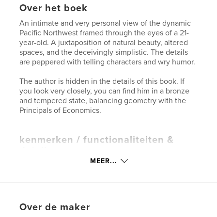
Over het boek
An intimate and very personal view of the dynamic
Pacific Northwest framed through the eyes of a 21-
year-old. A juxtaposition of natural beauty, altered
spaces, and the deceivingly simplistic. The details
are peppered with telling characters and wry humor.
The author is hidden in the details of this book. If
you look very closely, you can find him in a bronze
and tempered state, balancing geometry with the
Principals of Economics.
kenmerken / functionaliteiten &
details
MEER...
Hoofdcategorie:
Kunstfotografie
Projectoptie:
Groot liggend, 33×28 cm
Aantal pagina's:
80
Datum publiceren:
mei 12, 2008
Over de maker