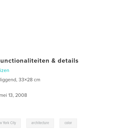
unctionaliteiten & details
izen
 liggend, 33×28 cm
mei 13, 2008
,
,
,
w York City
architecture
color