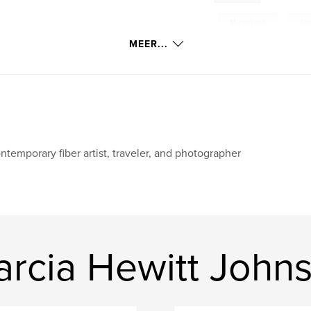
,
Marrakesh
,
Ja
MEER...
Singapore
,
Fran
England
,
Greece
ntemporary fiber artist, traveler, and photographer
rcia Hewitt John