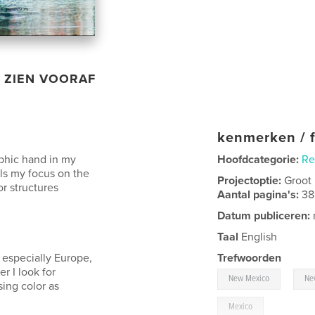
ZIEN VOORAF
kenmerken / f
aphic hand in my
Hoofdcategorie:
Re
ils my focus on the
Projectoptie:
Groot
or structures
Aantal pagina's:
38
Datum publiceren:
Taal
English
 especially Europe,
Trefwoorden
 I look for
,
New Mexico
Ne
ing color as
Mexico