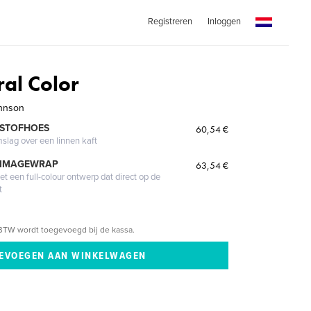
Registreren
Inloggen
ral Color
ohnson
 STOFHOES
60,54 €
mslag over een linnen kaft
 IMAGEWRAP
63,54 €
 een full-colour ontwerp dat direct op de
t
BTW wordt toegevoegd bij de kassa.