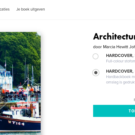
caties
Je boek uitgeven
Architectu
door
Marcia Hewitt J
HARDCOVER,
Full-colour stofo
HARDCOVER,
Hardbackboek met
omslag is gedruk