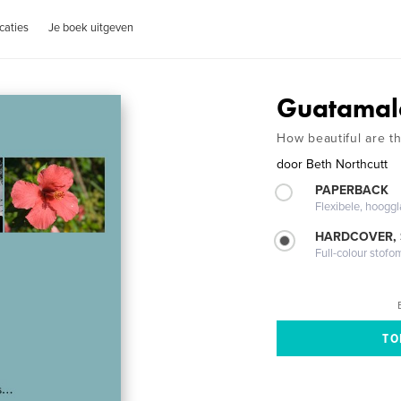
caties
Je boek uitgeven
Guatamal
How beautiful are th
door
Beth Northcutt
PAPERBACK
Flexibele, hoog
HARDCOVER,
Full-colour stofo