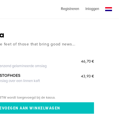
Registreren
Inloggen
a
e feet of those that bring good news...
46,70 €
glanzend gelamineerde omslag
 STOFHOES
43,93 €
mslag over een linnen kaft
BTW wordt toegevoegd bij de kassa.