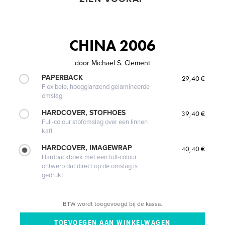
CHINA 2006
door
Michael S. Clement
PAPERBACK
29,40 €
Flexibele, hoogglanzend gelamineerde
omslag
HARDCOVER, STOFHOES
39,40 €
Full-colour stofomslag over een linnen
kaft
HARDCOVER, IMAGEWRAP
40,40 €
Hardbackboek met een full-colour
ontwerp dat direct op de omslag is
gedrukt
BTW wordt toegevoegd bij de kassa.