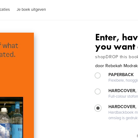
caties
Je boek uitgeven
Enter, ha
you want a
shopDROP this boo
door
Rebekah Modrak,
PAPERBACK
Flexibele, hoog
HARDCOVER,
Full-colour stofo
HARDCOVER,
Hardbackboek met
omslag is gedruk