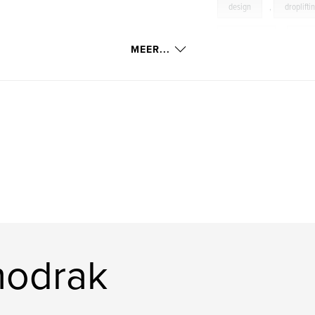
design
,
droplifti
illustration
,
perf
MEER...
modrak