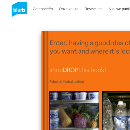
Categorieën
Onze keuze
Bestsellers
Nieuwe publi