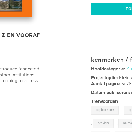
ZIEN VOORAF
kenmerken / f
introduce fabricated
Hoofdcategorie:
Ku
ther institutions.
Projectoptie:
Klein 
pdropping to access
Aantal pagina's:
78
Datum publiceren:
Trefwoorden
,
big box store
gr
,
activism
,
anima