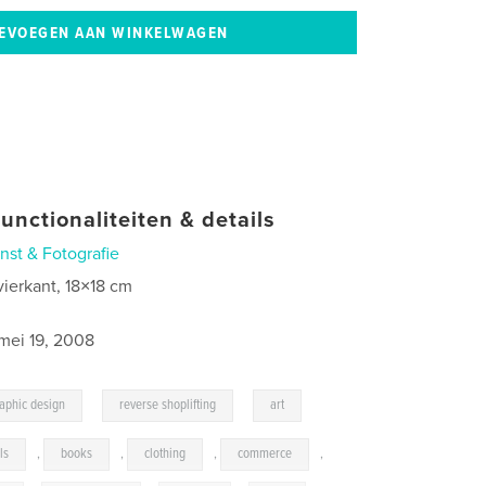
unctionaliteiten & details
nst & Fotografie
vierkant, 18×18 cm
mei 19, 2008
,
,
aphic design
reverse shoplifting
art
ls
,
books
,
clothing
,
commerce
,