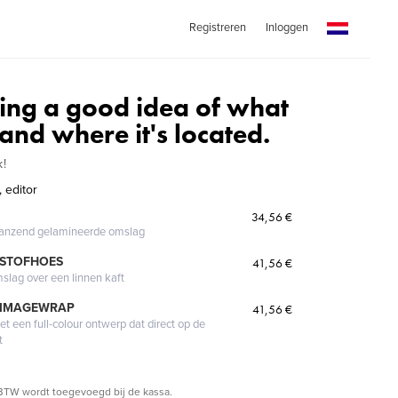
Registreren
Inloggen
ving a good idea of what
nd where it's located.
k!
 editor
34,56 €
glanzend gelamineerde omslag
 STOFHOES
41,56 €
mslag over een linnen kaft
 IMAGEWRAP
41,56 €
 een full-colour ontwerp dat direct op de
t
BTW wordt toegevoegd bij de kassa.