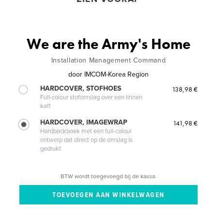
We are the Army's Home
Installation Management Command
door
IMCOM-Korea Region
HARDCOVER, STOFHOES
138,98 €
Full-colour stofomslag over een linnen
kaft
HARDCOVER, IMAGEWRAP
141,98 €
Hardbackboek met een full-colour
ontwerp dat direct op de omslag is
gedrukt
BTW wordt toegevoegd bij de kassa.