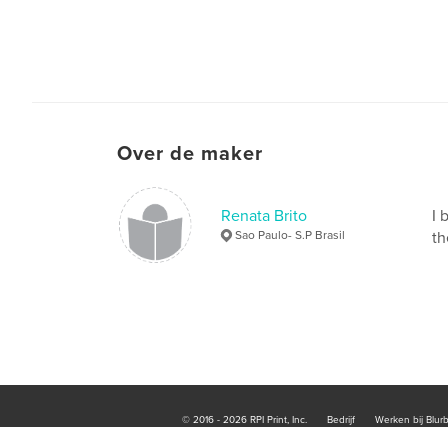
Over de maker
Renata Brito
I 
Sao Paulo- S.P Brasil
th
© 2016 - 2026 RPI Print, Inc.
Bedrijf
Werken bij Blur