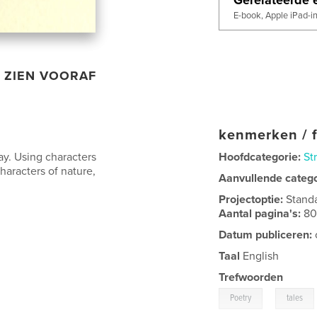
E-book, Apple iPad-i
ZIEN VOORAF
kenmerken / f
way. Using characters
Hoofdcategorie:
St
characters of nature,
Aanvullende categ
Projectoptie:
Stand
Aantal pagina's:
8
Datum publiceren:
Taal
English
Trefwoorden
,
Poetry
tales