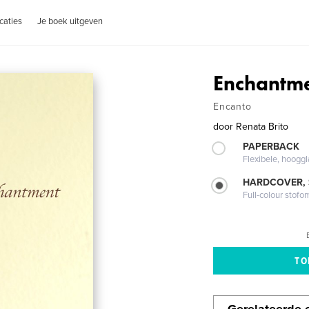
caties
Je boek uitgeven
Enchantm
Encanto
door
Renata Brito
PAPERBACK
Flexibele, hoog
HARDCOVER,
Full-colour stofo
Gerelateerde e