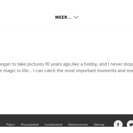
MEER...
began to take pictures 10 years ago,like a hobby, and I never st
e magic in life... I can catch the most important moments and m
b
Prijzen
Privacybeleid
Cookiebeleid
Klantenservice
Sitemap