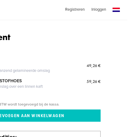
Registreren
Inloggen
ent
49,26 €
glanzend gelamineerde omslag
 STOFHOES
59,26 €
mslag over een linnen kaft
BTW wordt toegevoegd bij de kassa.
dities