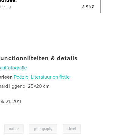
5,96 €
ndeling
unctionaliteiten & details
raatfotografie
orieën
Poëzie
,
Literatuur en fictie
aard liggend, 25×20 cm
0
ok 21, 2011
,
,
,
nature
photography
street