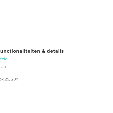
unctionaliteiten & details
ëzie
 cm
ok 25, 2011