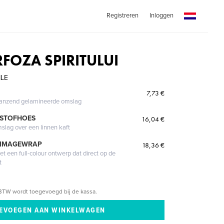
Registreren
Inloggen
OZA SPIRITULUI
ILE
7,73 €
glanzend gelamineerde omslag
 STOFHOES
16,04 €
mslag over een linnen kaft
 IMAGEWRAP
18,36 €
 een full-colour ontwerp dat direct op de
t
BTW wordt toegevoegd bij de kassa.