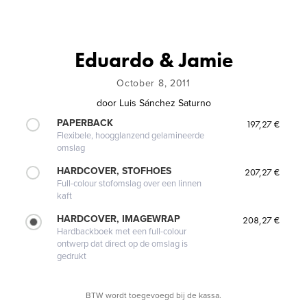
Eduardo & Jamie
October 8, 2011
door
Luis Sánchez Saturno
PAPERBACK
197,27 €
Flexibele, hoogglanzend gelamineerde
omslag
HARDCOVER, STOFHOES
207,27 €
Full-colour stofomslag over een linnen
kaft
HARDCOVER, IMAGEWRAP
208,27 €
Hardbackboek met een full-colour
ontwerp dat direct op de omslag is
gedrukt
BTW wordt toegevoegd bij de kassa.