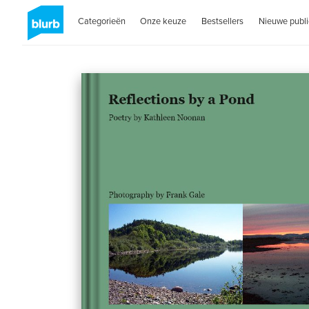
Categorieën
Onze keuze
Bestsellers
Nieuwe publi