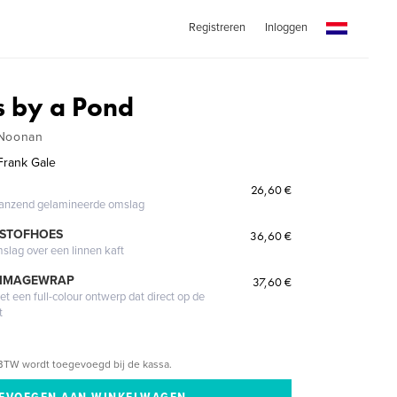
Registreren
Inloggen
s by a Pond
 Noonan
Frank Gale
26,60 €
glanzend gelamineerde omslag
 STOFHOES
36,60 €
mslag over een linnen kaft
 IMAGEWRAP
37,60 €
 een full-colour ontwerp dat direct op de
t
BTW wordt toegevoegd bij de kassa.