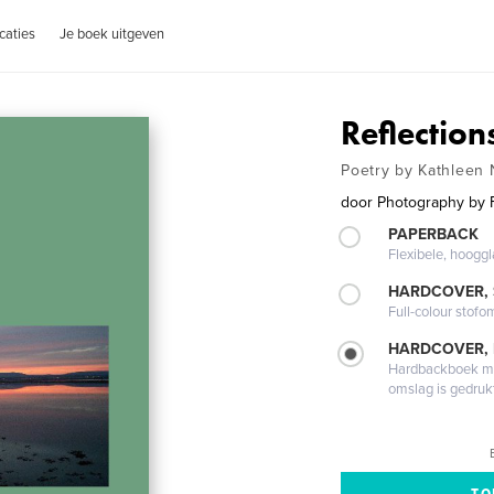
caties
Je boek uitgeven
Reflection
Poetry by Kathleen
door
Photography by 
PAPERBACK
Flexibele, hoog
HARDCOVER,
Full-colour stofo
HARDCOVER,
Hardbackboek met
omslag is gedruk