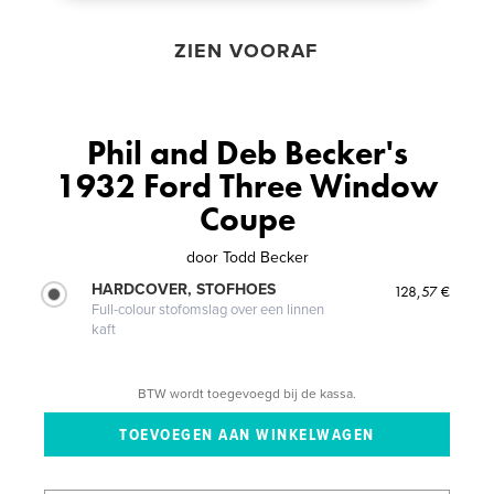
ZIEN VOORAF
Phil and Deb Becker's
1932 Ford Three Window
Coupe
door
Todd Becker
HARDCOVER, STOFHOES
128,57 €
Full-colour stofomslag over een linnen
kaft
BTW wordt toegevoegd bij de kassa.