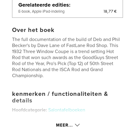
Gerelateerde edities
18,77 €
E-book, Apple iPad-indeling
Over het boek
The full documentation of the build of Deb and Phil
Becker's by Dave Lane of FastLane Rod Shop. This
1932 Three Window Coupe is a trend setting Hot
Rod that won such awards as the GoodGuys Street
Rod of the Year, Pro's Pick (Top 12) of 50th Street
Rod Nationals and the ISCA Rod and Grand
Championship.
kenmerken / functionaliteiten &
details
Hoofdcategorie:
Salontafelboeken
Aanvullende categorieën
Sport en avontuur
,
Hobby's en knutselen
MEER...
Projectoptie:
Groot vierkant, 30×30 cm