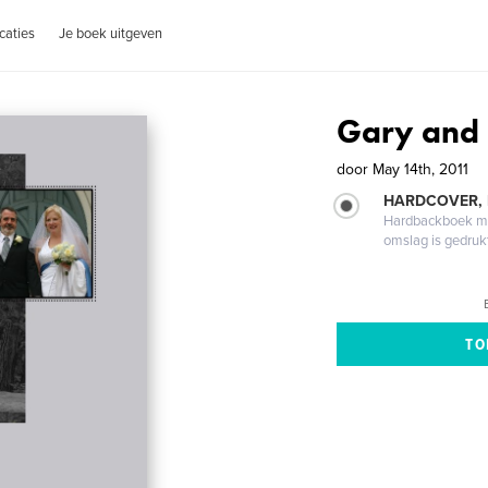
caties
Je boek uitgeven
Gary and 
door
May 14th, 2011
HARDCOVER,
Hardbackboek met
omslag is gedruk