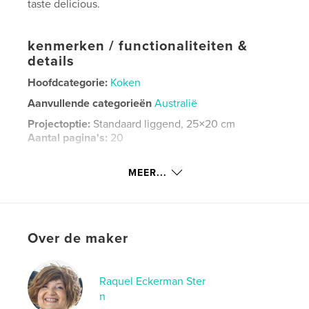
taste delicious.
kenmerken / functionaliteiten &
details
Hoofdcategorie:
Koken
Aanvullende categorieën
Australië
Projectoptie:
Standaard liggend, 25×20 cm
Aantal pagina's:
20
ISBN
Hardcover, stofhoes: 9781006675928
MEER...
Hardcover, ImageWrap: 9780368917752
Paperback: 9780368916670
Datum publiceren:
nov 15, 2011
Over de maker
Taal
English
Trefwoorden
Raquel Eckerman Ster
,
,
,
n
recipes
cream
soups
cooking