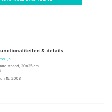
unctionaliteiten & details
welijk
aard staand, 20×25 cm
0
jun 15, 2008