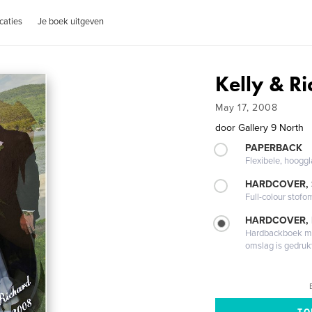
caties
Je boek uitgeven
Kelly & Ri
May 17, 2008
door
Gallery 9 North
PAPERBACK
Flexibele, hoog
HARDCOVER,
Full-colour stofo
HARDCOVER,
Hardbackboek met
omslag is gedruk