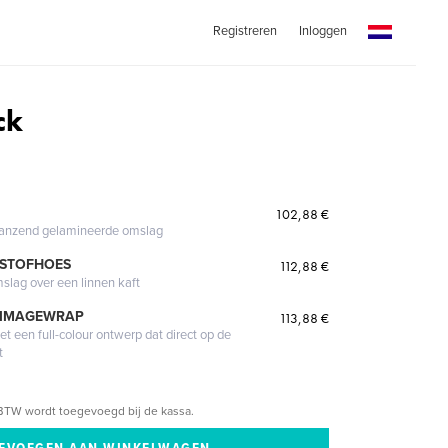
Registreren
Inloggen
ck
102,88 €
glanzend gelamineerde omslag
 STOFHOES
112,88 €
mslag over een linnen kaft
 IMAGEWRAP
113,88 €
 een full-colour ontwerp dat direct op de
t
BTW wordt toegevoegd bij de kassa.