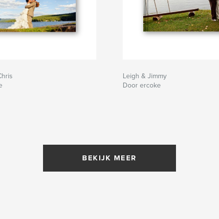
hris
Leigh & Jimmy
e
Door ercoke
BEKIJK MEER