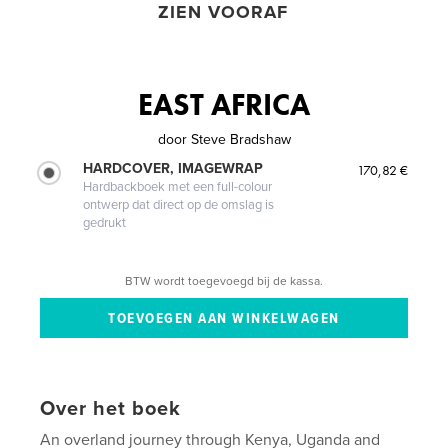
ZIEN VOORAF
EAST AFRICA
door
Steve Bradshaw
HARDCOVER, IMAGEWRAP
170,82 €
Hardbackboek met een full-colour
ontwerp dat direct op de omslag is
gedrukt
BTW wordt toegevoegd bij de kassa.
Over het boek
An overland journey through Kenya, Uganda and