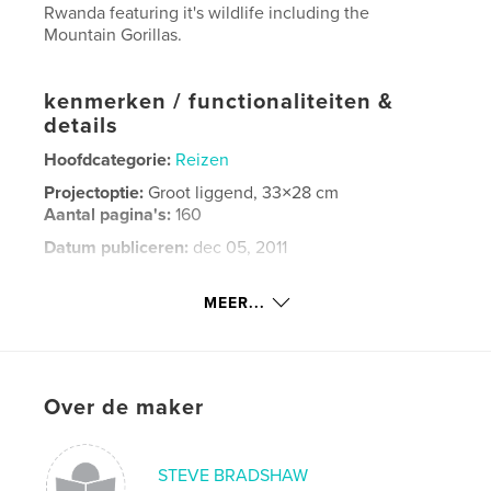
Rwanda featuring it's wildlife including the
Mountain Gorillas.
kenmerken / functionaliteiten &
details
Hoofdcategorie:
Reizen
Projectoptie:
Groot liggend, 33×28 cm
Aantal pagina's:
160
Datum publiceren:
dec 05, 2011
Taal
English
MEER...
Trefwoorden
,
,
,
,
east africa
kenya
uganda
rwanda
,
wildlife
gorillas
,
overland
Over de maker
STEVE BRADSHAW