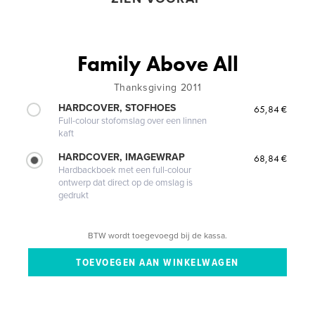
Family Above All
Thanksgiving 2011
HARDCOVER, STOFHOES
65,84 €
Full-colour stofomslag over een linnen
kaft
HARDCOVER, IMAGEWRAP
68,84 €
Hardbackboek met een full-colour
ontwerp dat direct op de omslag is
gedrukt
BTW wordt toegevoegd bij de kassa.