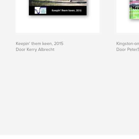
Keepin' them keen, 2015
Kingston-on
Door Kerry Albrecht
Door Peter