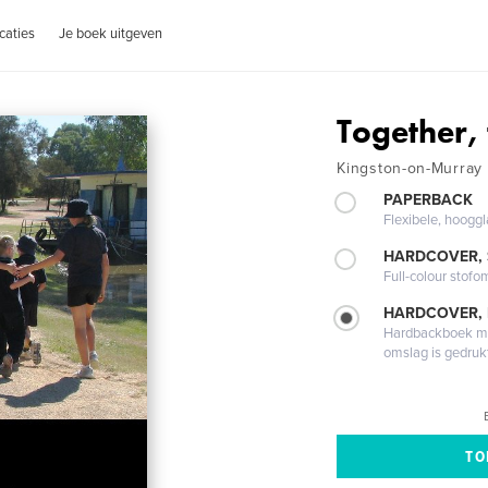
caties
Je boek uitgeven
Together,
Kingston-on-Murray
PAPERBACK
Flexibele, hoog
HARDCOVER,
Full-colour stofo
HARDCOVER,
Hardbackboek met
omslag is gedruk