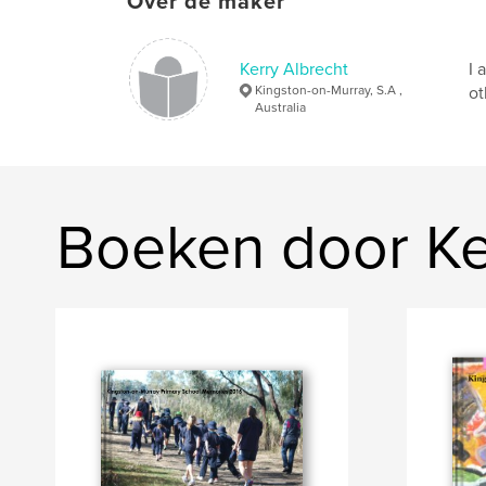
Over de maker
Kerry Albrecht
I 
Kingston-on-Murray, S.A ,
ot
Australia
Boeken door Ke