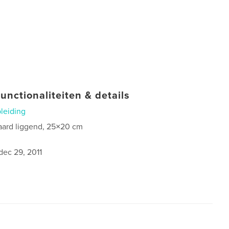
unctionaliteiten & details
leiding
aard liggend, 25×20 cm
dec 29, 2011