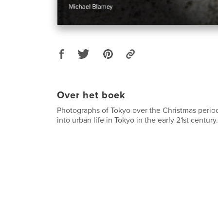
Over het boek
Photographs of Tokyo over the Christmas period 
into urban life in Tokyo in the early 21st century.