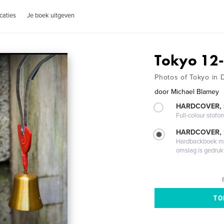
caties
Je boek uitgeven
Tokyo 12
Photos of Tokyo in
door
Michael Blamey
HARDCOVER,
Full-colour stofo
HARDCOVER,
Hardbackboek met
omslag is gedruk