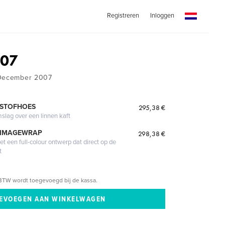
Registreren
Inloggen
-07
 December 2007
 STOFHOES
295,38 €
mslag over een linnen kaft
 IMAGEWRAP
298,38 €
 een full-colour ontwerp dat direct op de
t
BTW wordt toegevoegd bij de kassa.