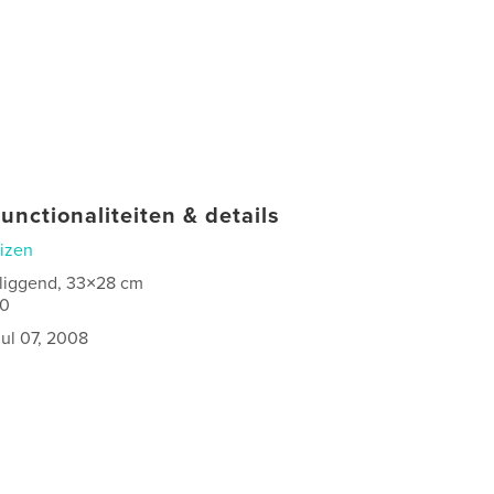
unctionaliteiten & details
izen
 liggend, 33×28 cm
20
jul 07, 2008