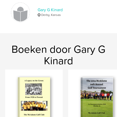
Datum publiceren:
jul 12, 2008
Taal
English
Gary G Kinard
Derby, Kansas
Trefwoorden
,
Kinard
Graze
Boeken door Gary G
Kinard