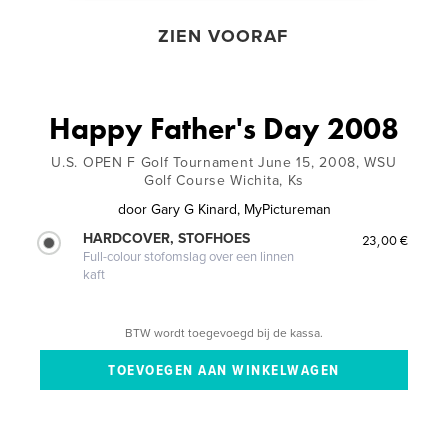
ZIEN VOORAF
Happy Father's Day 2008
U.S. OPEN F Golf Tournament June 15, 2008, WSU
Golf Course Wichita, Ks
door
Gary G Kinard, MyPictureman
HARDCOVER, STOFHOES
23,00 €
Full-colour stofomslag over een linnen
kaft
BTW wordt toegevoegd bij de kassa.