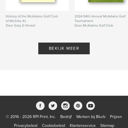
History of the McAdams Golf Club
2024 94th Annual McAdams Golf
of Wichita, Ks
Tournament
Door Gary G Kinard
Door McAdams Golf Club
BEKIJK MEER
© 2016 - 2026 RPI Print, Inc.
Bedrijf
Werken bij Blurb
Prijzen
Privacybeleid
Cookiebeleid
Klantenservice
Sitemap