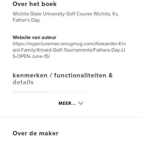
Over het boek
Wichita State University Golf Course Wichita, Ks.
Father's Day.
Website van auteur
https://mypictureman.smugmug.com/Alexander-Kin
ard-Family/Kinard-Golf-Tournaments/Fathers-Day-U
S-OPEN-June-15/
kenmerken / functionaliteiten &
details
Hoofdcategorie:
Sport en avontuur
Projectoptie:
Klein vierkant, 18×18 cm
MEER...
Aantal pagina's:
20
ISBN
Hardcover, ImageWrap: 9798210354686
Over de maker
Paperback: 9798210354679