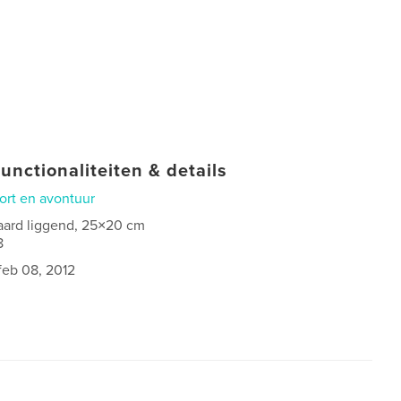
unctionaliteiten & details
ort en avontuur
aard liggend, 25×20 cm
8
feb 08, 2012