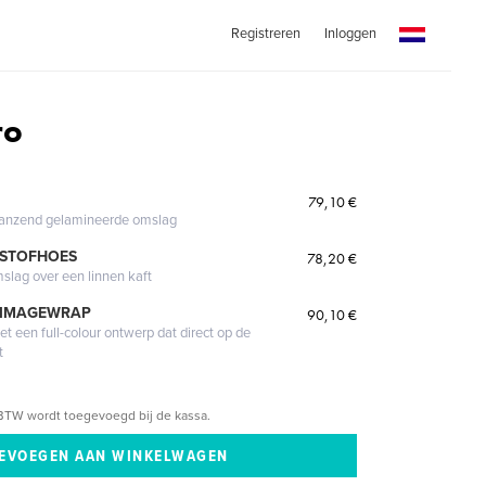
Registreren
Inloggen
ro
79,10 €
glanzend gelamineerde omslag
 STOFHOES
78,20 €
mslag over een linnen kaft
 IMAGEWRAP
90,10 €
 een full-colour ontwerp dat direct op de
t
BTW wordt toegevoegd bij de kassa.