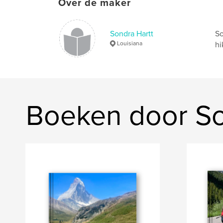
Over de maker
Sondra Hartt
So
Louisiana
hi
Boeken door So