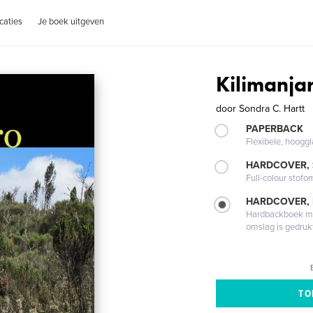
caties
Je boek uitgeven
Kilimanja
door
Sondra C. Hartt
PAPERBACK
Flexibele, hoog
HARDCOVER,
Full-colour stofo
HARDCOVER,
Hardbackboek met
omslag is gedruk