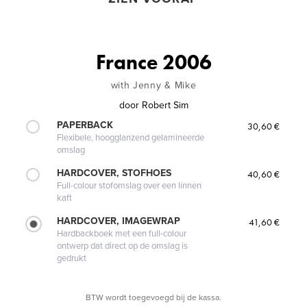
France 2006
with Jenny & Mike
door
Robert Sim
PAPERBACK
30,60 €
Flexibele, hoogglanzend gelamineerde
omslag
HARDCOVER, STOFHOES
40,60 €
Full-colour stofomslag over een linnen
kaft
HARDCOVER, IMAGEWRAP
41,60 €
Hardbackboek met een full-colour
ontwerp dat direct op de omslag is
gedrukt
BTW wordt toegevoegd bij de kassa.