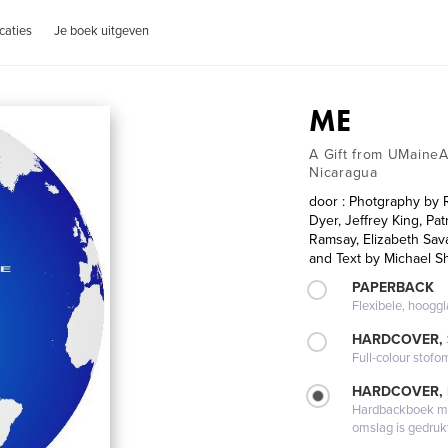
caties
Je boek uitgeven
ME
A Gift from UMaineA
Nicaragua
door
: Photgraphy by R
Dyer, Jeffrey King, Pat
Ramsay, Elizabeth Sav
and Text by Michael 
PAPERBACK
Flexibele, hoog
HARDCOVER,
Full-colour stofo
HARDCOVER,
Hardbackboek met
omslag is gedruk