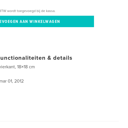
BTW wordt toegevoegd bij de kassa.
unctionaliteiten & details
vierkant, 18×18 cm
6
mar 01, 2012