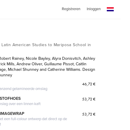
Registreren
Inloggen
 Latin American Studies to Mariposa School in
obert Rainey, Nicole Bayley, Alyra Donisvitch, Ashley
rick Mills, Andrew Oliver, Guillaume Pissot, Caitlin
age, Michael Shunney and Catherine Williams. Design
Shunney
46,72 €
glanzend gelamineerde omslag
 STOFHOES
53,72 €
mslag over een linnen kaft
 IMAGEWRAP
53,72 €
 een full-colour ontwerp dat direct op de
t