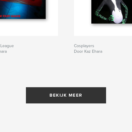
t League
Cosplayers
hara
Door Kaz Ehara
BEKIJK MEER