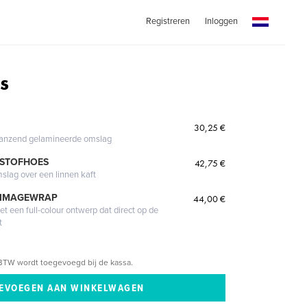
Registreren
Inloggen
s
30,25 €
glanzend gelamineerde omslag
 STOFHOES
42,75 €
mslag over een linnen kaft
 IMAGEWRAP
44,00 €
 een full-colour ontwerp dat direct op de
t
BTW wordt toegevoegd bij de kassa.