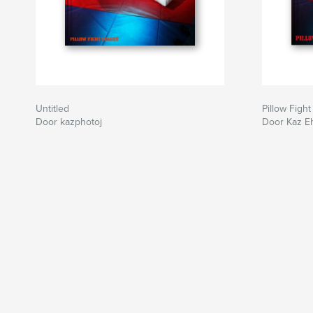
Untitled
Pillow Figh
Door kazphotoj
Door Kaz E