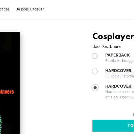
caties
Je boek uitgeven
Cosplayer
door
Kaz Ehara
PAPERBACK
Flexibele, hoog
HARDCOVER,
Full-colour stofo
HARDCOVER,
Hardbackboek met
omslag is gedruk