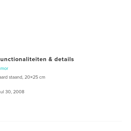
unctionaliteiten & details
umor
aard staand, 20×25 cm
jul 30, 2008