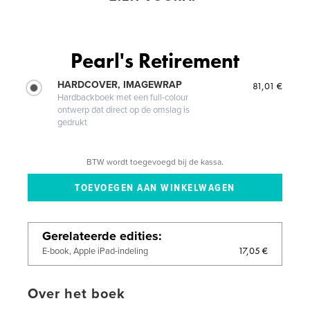
Pearl's Retirement
HARDCOVER, IMAGEWRAP
81,01 €
Hardbackboek met een full-colour
ontwerp dat direct op de omslag is
gedrukt
BTW wordt toegevoegd bij de kassa.
Gerelateerde edities
17,05 €
E-book, Apple iPad-indeling
Over het boek