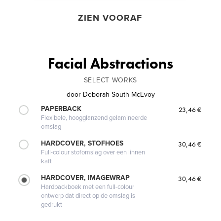
ZIEN VOORAF
Facial Abstractions
SELECT WORKS
door
Deborah South McEvoy
PAPERBACK
23,46 €
Flexibele, hoogglanzend gelamineerde
omslag
HARDCOVER, STOFHOES
30,46 €
Full-colour stofomslag over een linnen
kaft
HARDCOVER, IMAGEWRAP
30,46 €
Hardbackboek met een full-colour
ontwerp dat direct op de omslag is
gedrukt