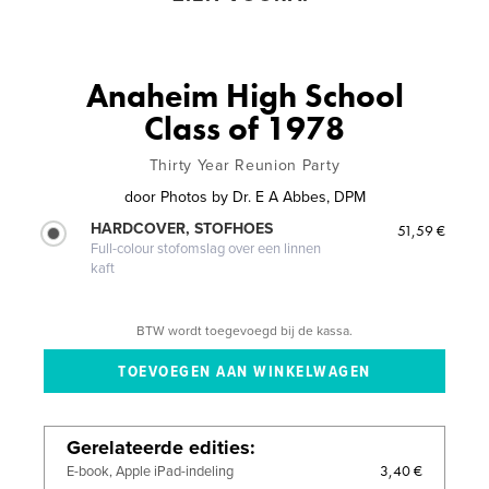
Anaheim High School
Class of 1978
Thirty Year Reunion Party
door
Photos by Dr. E A Abbes, DPM
HARDCOVER, STOFHOES
51,59 €
Full-colour stofomslag over een linnen
kaft
BTW wordt toegevoegd bij de kassa.
Gerelateerde edities
3,40 €
E-book, Apple iPad-indeling