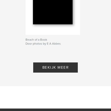
Beach of a Book
Door photos by E A Abbes
BEKIJK MEER