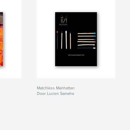
Matchless Manhattan
Door Lucien Samaha