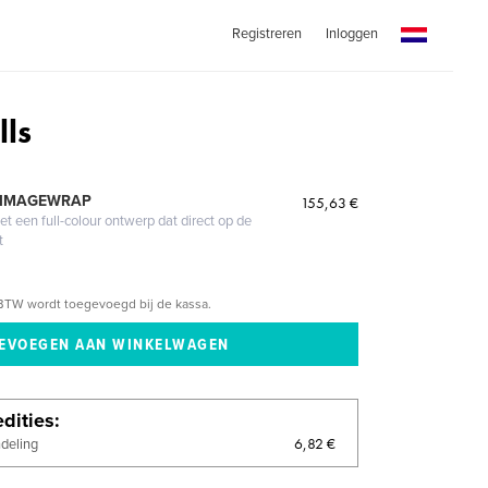
Registreren
Inloggen
lls
 IMAGEWRAP
155,63 €
 een full-colour ontwerp dat direct op de
t
BTW wordt toegevoegd bij de kassa.
dities
6,82 €
ndeling