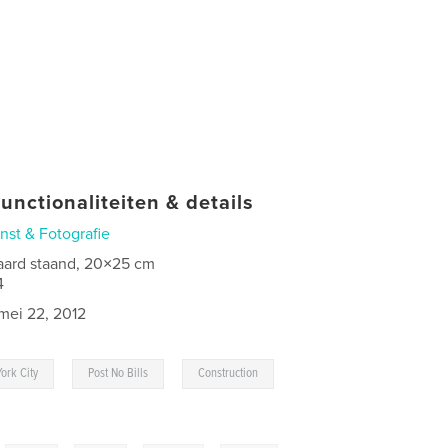
unctionaliteiten & details
nst & Fotografie
aard staand, 20×25 cm
4
mei 22, 2012
,
,
,
ork City
Post No Bills
Construction