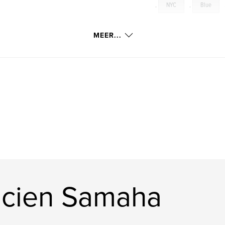
,
NYC
,
Blue
MEER...
ucien Samaha