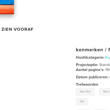
ZIEN VOORAF
kenmerken / f
Hoofdcategorie:
Ku
Projectoptie:
Stand
Aantal pagina's:
19
Datum publiceren:
Trefwoorden
,
New York
New Y
Site