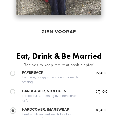
ZIEN VOORAF
Eat, Drink & Be Married
Recipes to keep the relationship spicy!
PAPERBACK
27,40 €
Flexibele, hoogglanzend gelamineerde
omslag
HARDCOVER, STOFHOES
37,40 €
Full-colour stofomslag over een linnen
kaft
HARDCOVER, IMAGEWRAP
38,40 €
Hardbackboek met een full-colour