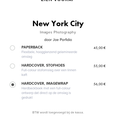
New York City
Images Photography
door
Joe Porfidio
PAPERBACK
45,00 €
Flexibele, hoogglanzend gelamineerde
omslag
HARDCOVER, STOFHOES
55,00 €
Full-colour stofomslag over een linnen
kaft
HARDCOVER, IMAGEWRAP
56,00 €
Hardbackboek met een full-colour
ontwerp dat direct op de omslag is
gedrukt
BTW wordt toegevoegd bij de kassa.