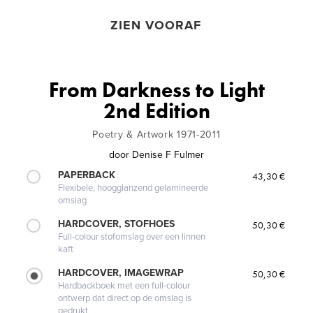
ZIEN VOORAF
From Darkness to Light
2nd Edition
Poetry & Artwork 1971-2011
door
Denise F Fulmer
PAPERBACK
43,30 €
Flexibele, hoogglanzend gelamineerde
omslag
HARDCOVER, STOFHOES
50,30 €
Full-colour stofomslag over een linnen
kaft
HARDCOVER, IMAGEWRAP
50,30 €
Hardbackboek met een full-colour
ontwerp dat direct op de omslag is
gedrukt