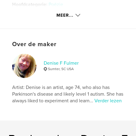
Hoofdcategorie:
Poëzie
Aanvullende categorieën
Kunst & Fotografie
MEER...
Projectoptie:
Klein vierkant, 18×18 cm
Aantal pagina's:
100
ISBN
Over de maker
Hardcover, ImageWrap: 9781457989773
Hardcover, stofhoes: 9781457989766
Paperback: 9781457989759
Denise F Fulmer
Sumter, SC USA
Datum publiceren:
jun 04, 2012
Taal
English
Artist: Denise is an artist, age 74, who also has
Trefwoorden
Parkinson's disease and likely level 1 autism. She has
,
,
,
,
drawings
paintings
crafts
art
always liked to experiment and learn...
Verder lezen
poetry