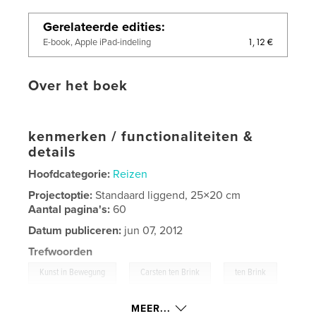
Gerelateerde edities
1,12 €
E-book, Apple iPad-indeling
Over het boek
kenmerken / functionaliteiten &
details
Hoofdcategorie:
Reizen
Projectoptie:
Standaard liggend, 25×20 cm
Aantal pagina's:
60
Datum publiceren:
jun 07, 2012
Trefwoorden
,
,
Kunst in Bewegung
Carsten ten Brink
ten Brink
,
Lancia Augusta
,
Rolls Royce
,
classic car
,
MEER...