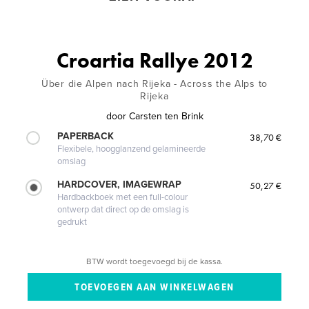
Croartia Rallye 2012
Über die Alpen nach Rijeka - Across the Alps to
Rijeka
door
Carsten ten Brink
PAPERBACK
38,70 €
Flexibele, hoogglanzend gelamineerde
omslag
HARDCOVER, IMAGEWRAP
50,27 €
Hardbackboek met een full-colour
ontwerp dat direct op de omslag is
gedrukt
BTW wordt toegevoegd bij de kassa.