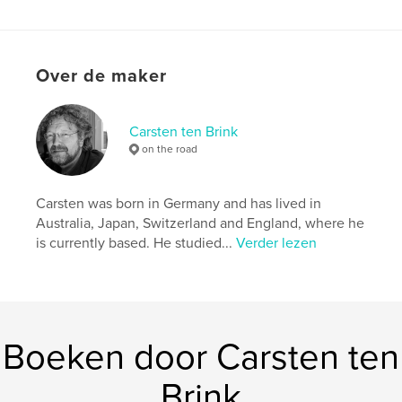
vintage car
,
Bewegung
,
Kunst
,
Auto
,
Klassiker
,
Oldtimer
,
Syrlin
,
Maler
,
Over de maker
Kuenstler
,
Burg
,
Kroatien
,
Wanderer
,
Lancia
,
Ford
,
Opel
,
FIAT
,
Carsten ten Brink
on the road
Mercedes
,
Jaguar
,
Abarth
,
Bugatti
,
Bentley
,
rallye
,
rally
,
car
,
Carsten was born in Germany and has lived in
Australia, Japan, Switzerland and England, where he
Cavle
,
Grobnik
,
Rijeka
,
castle
,
is currently based. He studied...
Verder lezen
painter
,
artist
,
Croartia
,
Croatia
Boeken door Carsten ten
Brink