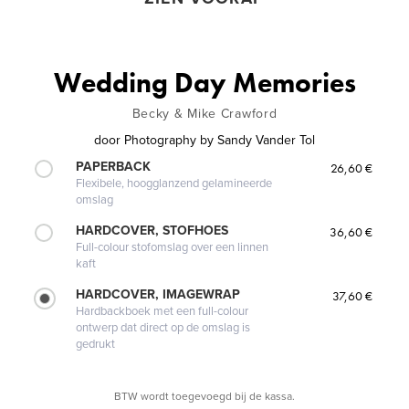
Wedding Day Memories
Becky & Mike Crawford
door
Photography by Sandy Vander Tol
PAPERBACK
26,60 €
Flexibele, hoogglanzend gelamineerde
omslag
HARDCOVER, STOFHOES
36,60 €
Full-colour stofomslag over een linnen
kaft
HARDCOVER, IMAGEWRAP
37,60 €
Hardbackboek met een full-colour
ontwerp dat direct op de omslag is
gedrukt
BTW wordt toegevoegd bij de kassa.