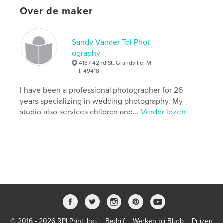
Over de maker
Sandy Vander Tol Phot
ography
4137 42nd St. Grandville, M
I. 49418
I have been a professional photographer for 26
years specializing in wedding photography. My
studio also services children and...
Verder lezen
© 2016 - 2026 RPI Print, Inc.
Bedrijf
Werken bij Blurb
Prijzen