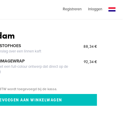
Registreren
Inloggen
Adam
 STOFHOES
88,34 €
mslag over een linnen kaft
 IMAGEWRAP
92,34 €
 een full-colour ontwerp dat direct op de
t
BTW wordt toegevoegd bij de kassa.