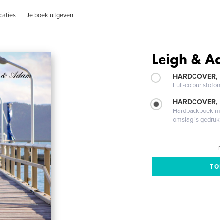
caties
Je boek uitgeven
Leigh & 
HARDCOVER,
Full-colour stofo
HARDCOVER,
Hardbackboek met
omslag is gedruk