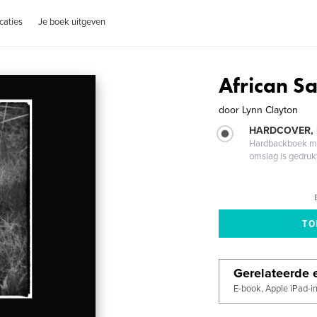
caties
Je boek uitgeven
African Sa
door
Lynn Clayton
HARDCOVER,
Hardbackboek met
omslag is gedruk
Gerelateerde e
E-book, Apple iPad-i