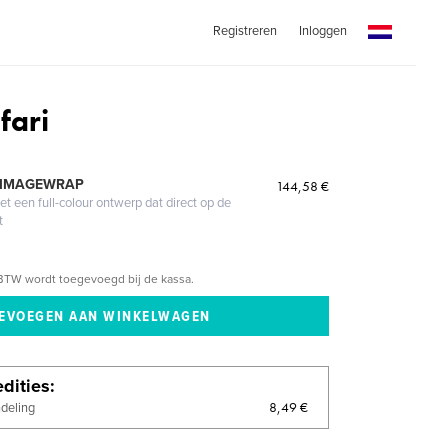
Registreren
Inloggen
fari
 IMAGEWRAP
144,58 €
 een full-colour ontwerp dat direct op de
t
BTW wordt toegevoegd bij de kassa.
dities
8,49 €
ndeling