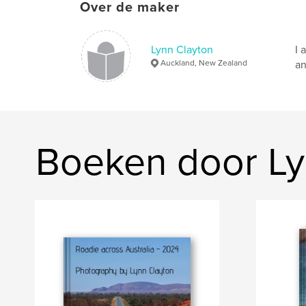
Over de maker
Lynn Clayton
I 
Auckland, New Zealand
an
Boeken door Ly