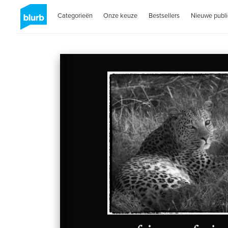
Categorieën
Onze keuze
Bestsellers
Nieuwe publi