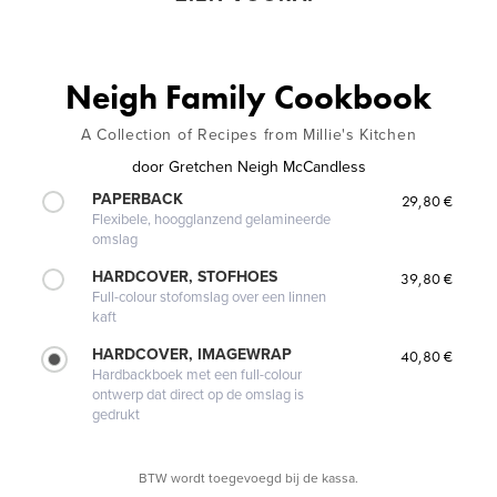
Neigh Family Cookbook
A Collection of Recipes from Millie's Kitchen
door
Gretchen Neigh McCandless
PAPERBACK
29,80 €
Flexibele, hoogglanzend gelamineerde
omslag
HARDCOVER, STOFHOES
39,80 €
Full-colour stofomslag over een linnen
kaft
HARDCOVER, IMAGEWRAP
40,80 €
Hardbackboek met een full-colour
ontwerp dat direct op de omslag is
gedrukt
BTW wordt toegevoegd bij de kassa.