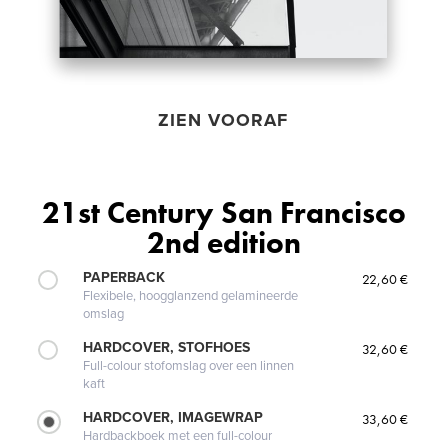
ZIEN VOORAF
21st Century San Francisco
2nd edition
PAPERBACK
22,60 €
Flexibele, hoogglanzend gelamineerde
omslag
HARDCOVER, STOFHOES
32,60 €
Full-colour stofomslag over een linnen
kaft
HARDCOVER, IMAGEWRAP
33,60 €
Hardbackboek met een full-colour