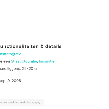
unctionaliteiten & details
nstfotografie
orieën
Straatfotografie
,
Inspiratie
aard liggend, 25×20 cm
sep 19, 2008
black-and-white street photography