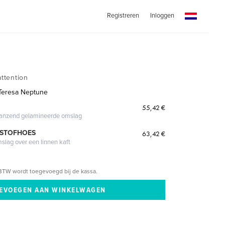
Registreren
Inloggen
attention
Teresa Neptune
55,42 €
glanzend gelamineerde omslag
 STOFHOES
63,42 €
mslag over een linnen kaft
BTW wordt toegevoegd bij de kassa.