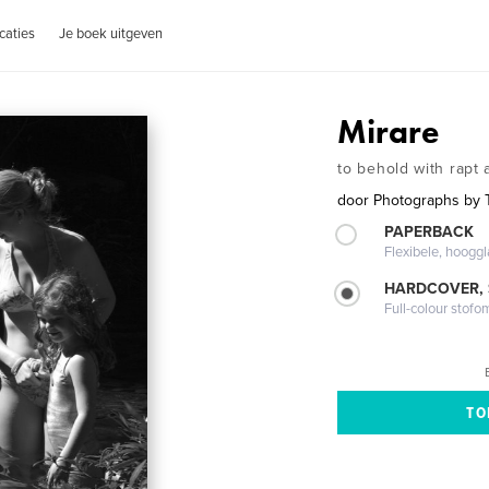
caties
Je boek uitgeven
Mirare
to behold with rapt 
door
Photographs by 
PAPERBACK
Flexibele, hoog
HARDCOVER,
Full-colour stofo