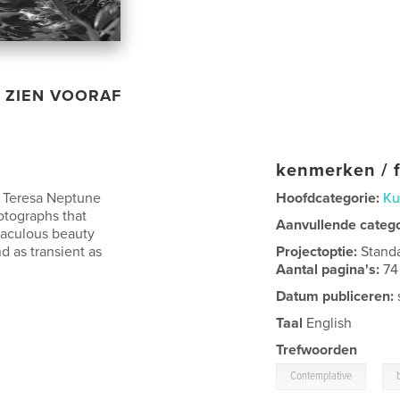
ZIEN VOORAF
kenmerken / f
y Teresa Neptune
Hoofdcategorie:
Ku
otographs that
Aanvullende categ
raculous beauty
d as transient as
Projectoptie:
Stand
Aantal pagina's:
74
Datum publiceren:
Taal
English
Trefwoorden
,
Contemplative