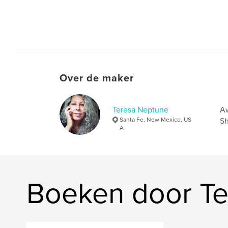
Over de maker
Teresa Neptune
Aw
Santa Fe, New Mexico, US
Sh
A
Boeken door T